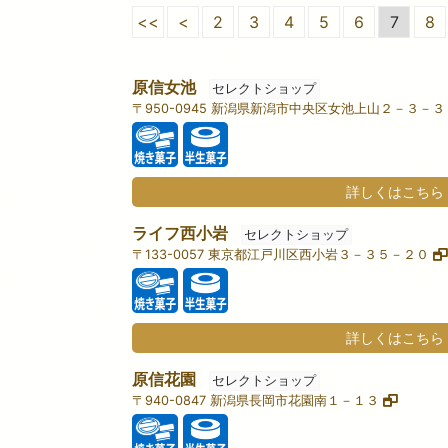
<<
<
2
3
4
5
6
7
8
原信女池
セレクトショップ
〒950-0945 新潟県新潟市中央区女池上山２－３－
詳しくはこちら
ライフ西小岩
セレクトショップ
〒133-0057 東京都江戸川区西小岩３－３５－２０
詳しくはこちら
原信花園
セレクトショップ
〒940-0847 新潟県長岡市花園南１－１３