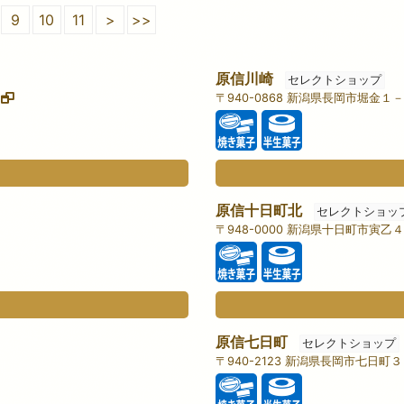
9
10
11
>
>>
原信川崎
セレクトショップ
３
〒940-0868 新潟県長岡市堀金１
原信十日町北
セレクトショッ
〒948-0000 新潟県十日町市寅
原信七日町
セレクトショップ
〒940-2123 新潟県長岡市七日町