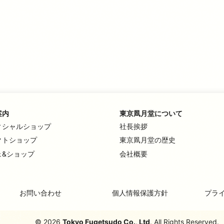
案内
東京凮月堂について
ィシャルショップ
社長挨拶
クトショップ
東京凮月堂の歴史
ェ&ショップ
会社概要
お問い合わせ
個人情報保護方針
プラ
© 2026
Tokyo Fugetsudo Co., Ltd
. All Rights Reserved.